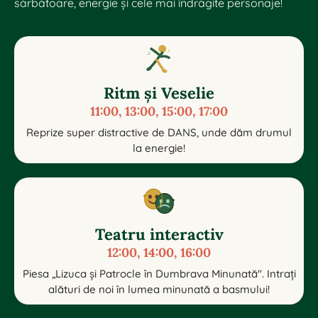
sărbătoare, energie și cele mai îndrăgite personaje!
♪
♫
Ritm și Veselie
11:00, 13:00, 15:00, 17:00
Reprize super distractive de DANS, unde dăm drumul
la energie!
Teatru interactiv
12:00, 14:00, 16:00
Piesa „Lizuca și Patrocle în Dumbrava Minunată". Intrați
alături de noi în lumea minunată a basmului!